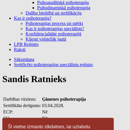
Psihoanalītiskā psihoterapija
Psihodinamiskā psihoterapija
Dalība biedrībā un sertifikācija
Kas ir psihoterapija?
Psihoterapijas process un mērķi
Kas ir psihoterapijas speciālists?
Konfidencialitāte psihoterapijā
Klienti visbiežāk jautā
LPB Reģistrs
Raksti
Sākumlapa
Sertificēto psihoterapijas speciālistu reģistrs
Sandis Ratnieks
Darbības virziens:
Ģimenes psihoterapija
Sertifikāta derīgums:
03.04.2028.
ECP:
Nē
SV:
Nē
E-pasts:
sandis.ratnieks@gmail.com
Šī vietne izmanto sīkdatnes, lai uzlabotu