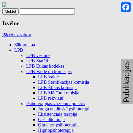
Faceb
Izvēlne
Pāriet uz saturu
Sākumlapa
LPB
LPB vēsture
LPB Statūti
LPB Ētikas kodekss
LPB Valde un komisijas
LPB Valde
LPB Sertifikācijas komisija
LPB Ētikas komisija
LPB Mācību komisija
LPB rekvizīti
Psihoterapijas virzienu apraksts
Junga analītiskā psihoterapija
Eksistenciālā terapija
Geštaltterapija
Ģimenes psihoterapija
Hipnopsihoterapija